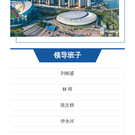
领导班子
刘铭盛
林 晖
陈文耕
伊永河