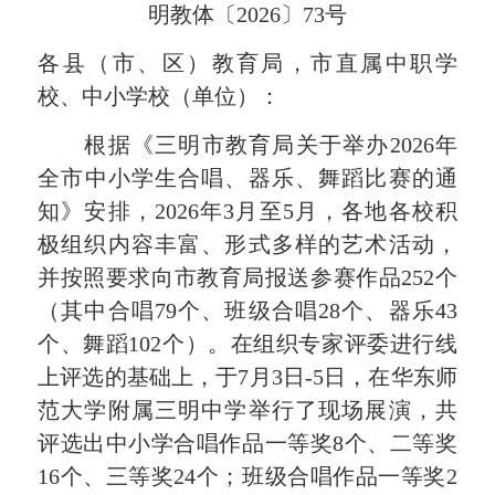
明教体〔2026〕73号
各县（市、区）教育局，市直属中职
学
校
、中小学校（单位）：
根据《三明市教育局关于举办
20
26
年
全市
中小学生合唱
、
器乐
、舞蹈
比赛的通
知》安排，
20
26
年
3
月至
5
月，各地
各校积
极组织
内容丰富、形式多样的艺术活动
，
并按照要求向市
教育局
报送参赛作品
252
个
（其中合唱
79
个、班级合唱
28
个、器乐
43
个、舞蹈
102
个
）
。
在
组织专家评委进行
线
上
评选
的基础上，于
7
月
3
日
-
5
日，
在华东师
范大学附属三明中学举行了
现场展演
，
共
评选出
中小学
合唱
作品一等奖
8
个、二等奖
16
个、三等奖
24
个；班级合唱
作品一等奖
2