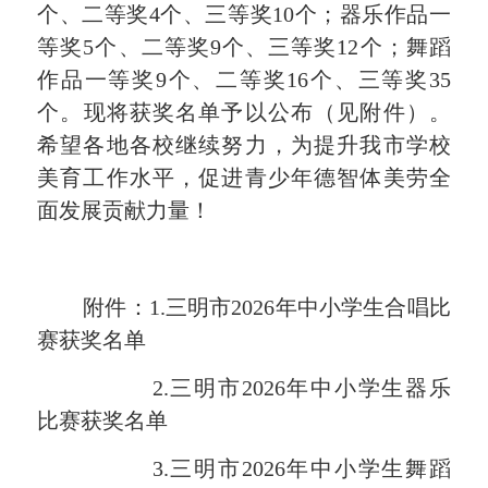
个、二等奖
4
个、三等奖
10
个；
器乐
作品一
等奖
5
个、二等奖
9
个、三等奖
12
个；舞蹈
作品一等奖
9
个、二等奖
16
个、三等奖
35
个。
现将获奖名单予以公布（见附件）。
希望各地各校继续努力，为提升我市学校
美育工作水平，促进青少年德智体美劳全
面发展贡献力量！
附件：
1
.
三明市
202
6
年中小学生
合唱
比
赛
获奖名单
2
.
三明市
202
6
年中小学生器乐
比赛获奖名单
3
.
三明市
20
2
6
年中小学生
舞蹈