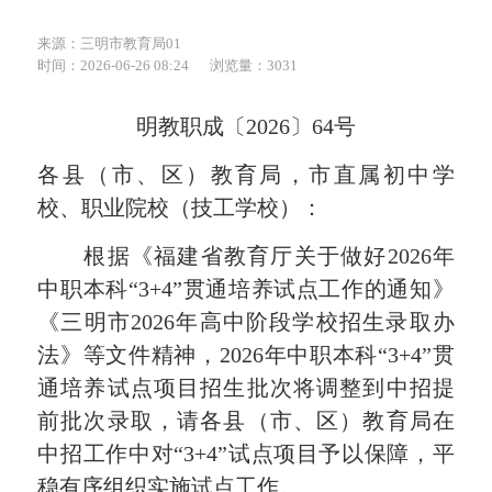
来源：三明市教育局01
时间：2026-06-26 08:24
浏览量：3031
明教
职成
〔
2026
〕
64
号
各县（市、区）教育局，
市直属初中学
校、
职业院校
（技工学校）
：
根据《福建省教育厅关于做好
2026
年
中职本科
“
3
+
4
”贯通培养试点工作的通知》
《三明市
2026
年高中阶段学校招生录取办
法》等文件精神，
2026
年中职本科
“
3
+
4
”贯
通培养试点项目招生批次将调整到中招提
前批次录取，请各
县（市、区）教育局
在
中招工作中对
“
3
+
4
”试点项目予以保障，平
稳有序组织实施试点工作。