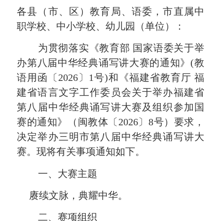
各县（市、区）教育局、语委，市直属中
职学校、中小学校、幼儿园（单位）：
为贯彻落实《教育部
国家语委
关于举
办第
八
届中华经典诵写讲大赛的通知》
(教
语用函〔
202
6
〕
1
号
)
和
《福建省教育厅
福
建省语言文字工作委员会关于举办福建省
第
八
届中华经典诵写讲大赛及组织参加国
赛的通
知
》（闽教体〔
202
6
〕
8
号）
要求
，
决定举办三明市
第
八
届中华经典诵写讲大
赛。现将有关事项通知如下。
一、
大赛主题
赓续文脉，典耀中华
。
二、
赛项组织