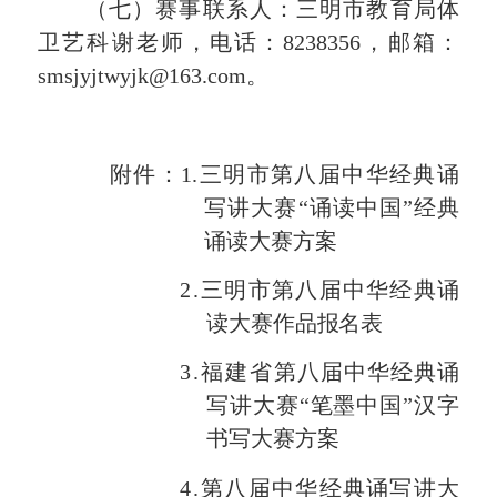
（
七
）
赛事
联系人：
三明市教育局体
卫艺科谢
老师
，电话：
8238356
，邮箱：
smsjyjtwyjk@
163
.com。
附件：
1
.三明市第
八
届中华经典诵
写讲大赛
“诵读中国
”
经典
诵读大赛方案
2
.
三明市第
八
届中华经典诵
读大赛
作品报名表
3.
福建省
第
八
届中华经典诵
写讲大赛
“笔墨中国”汉字
书写大赛方案
4
.
第
八
届中华经典诵写讲大