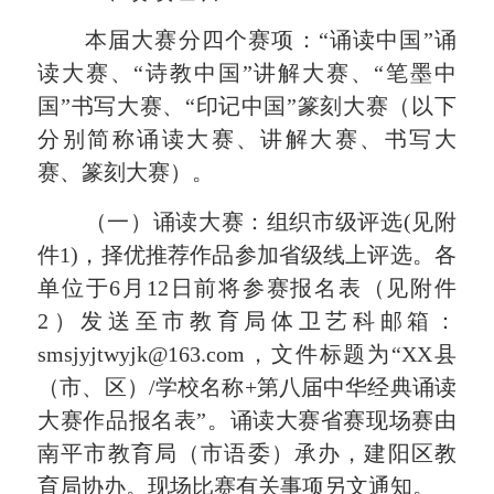
本届大赛分四个赛项：
“诵读中国”诵
读大赛、“诗教中国”讲解大赛、“笔墨中
国”书写大赛、“印记中国”篆刻大赛（以下
分别简称诵读大赛、讲解大赛、书写大
赛、篆刻大赛）。
（一）诵读大赛：
组织市级评选
(见附
件
1
)，择优推荐
作品
参加省级线上评选。
各
单位于
6
月
1
2
日前将参赛报名表（
见
附件
2
）发送至市教育局体卫艺科邮箱：
smsjyjtwyjk@
163
.com，文件标题为
“
XX县
（市、区）/学校名称+第
八
届中华经典诵读
大赛作品报名表
”
。
诵读大赛
省赛现场赛
由
南平市教育局（市语委）承办，建阳区教
育局协办
。
现场比赛有关事项另文通知。