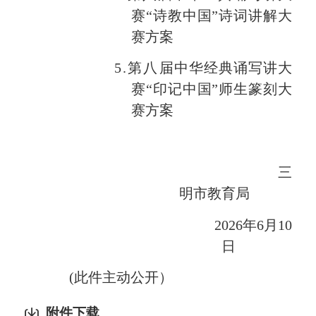
赛
“诗教中国”诗词
讲解大
赛方案
5
.第
八
届中华经典诵写讲大
赛
“印记中国”
师
生篆刻大
赛方案
三
明市教育局
202
6
年
6
月
10
日
(
此件主动公开）
附件下载