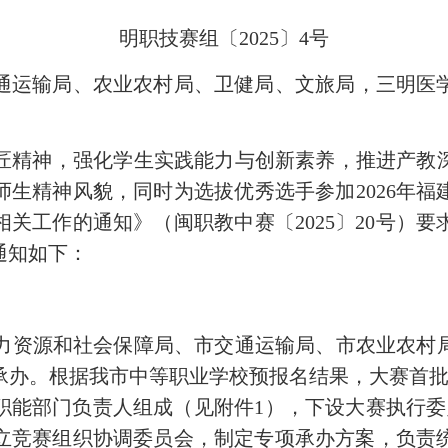
明职技赛组〔
2025
〕
4
号
通运输局、农业农
村
局、卫健局、文旅局，三明医
匠精神，强化学生实践能力与创新素养，推进产教
师生精神风貌，同时为选拔优秀选手参加
2026
年福
相关工作的通知》（闽职教中赛〔
2025
〕
20
号）要
通知如下：
力资源和社会保障局、市交通运输局、市农业农村
承办。根据我市中等职业学校预报名结果，大赛首
职能部门负责人组成（见附件
1
），下设大赛执行委
立竞赛组织协调委员会，制定专项承办方案，负责