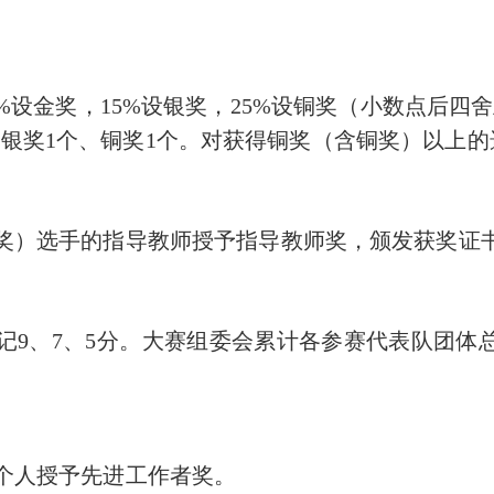
%设金奖，
15
%设银奖，
25
%设铜奖（小
数点后四舍
、银奖
1
个、铜奖
1
个。对获得铜奖（含铜奖）以上的
奖）选手的指导教师授
予指导教师奖，
颁发获奖证
记
9
、
7
、
5
分。大
赛组委会累计各参赛
代表队团体
个人授予先进工作者奖。