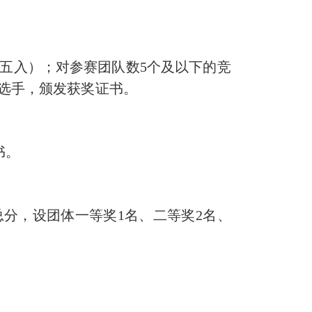
五入
）；对参赛团队数
5
个及
以下
的竞
选手，颁发获奖证书。
书。
总分，设团体一等奖
1
名、二等奖
2
名、