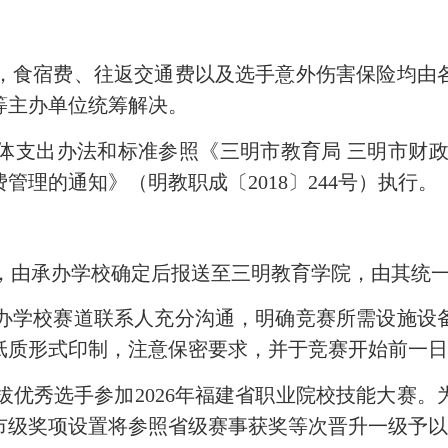
，食宿费、往返交通费以及选手意外伤害保险均由
等主办单位统筹解决。
体支出办法和标准参照《三明市教育局
三明市财
费管理的通知》（明教职成〔
2018
〕
244
号）执行。
，由承办学校确定后报送至三明教育学院，由其统
办学校赛道联系人充分沟通，明确竞赛所需设施设
纸质形式印制，注意保密要求，并于竞赛开始前一
拔优秀选手参加
2026
年福建省职业院校技能大赛。
市级奖项设置将参照省级赛事获奖等次晋升一级予