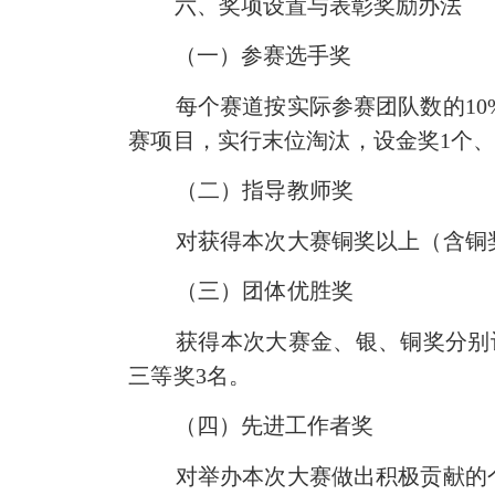
六、奖项设置与表彰奖励办法
（一）参赛选手奖
每个赛道按实
际
参赛
团队数
的
10
赛项目，实行末位淘汰，设金奖
1
个
（二）指导教师奖
对获得本次大赛铜奖以上（含铜
（三）团体优胜奖
获
得
本次大赛金
、
银
、
铜
奖分别
三等奖
3
名。
（四）先进工作者奖
对举办本次大赛做出积极贡献的