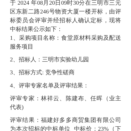
于
202
4
年
08
月
20
日
09
时
30
分在
三明市三元
区东新二路
246号物资大厦一楼开标
，由评
标委员会评审并经招标人确认定标，现将
中标结果公示如下：
1、采购项目名称：
食堂原材料采购及配送
服务项目
2、
招标人：
三明市实验幼儿园
3、
招标方式
:
竞争性磋商
4、
评审专家
名单及评审结果：
评审专家
：
林祥云、陈建布、任晖（业主
代表
)
评审结果：
福建好多多商贸集团有限公司
为本次招标的中标单位
中标
价：
23%（下