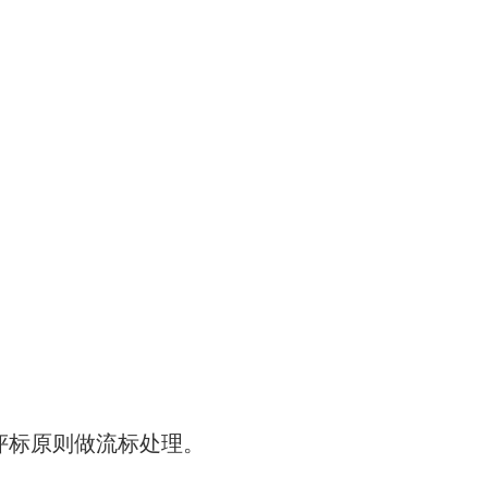
评标原则做流标处理
。