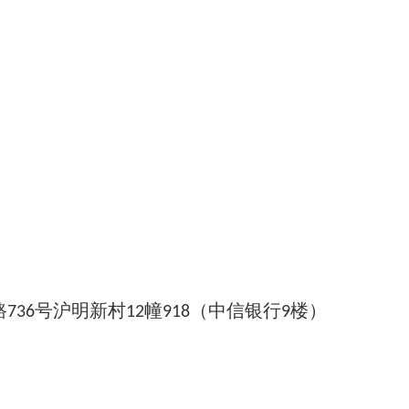
投标有限公司
路
号沪明新村
幢
（中信银行
736
12
918
9