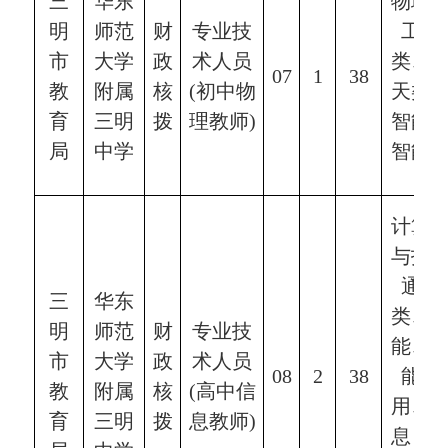
三
华东
物理
明
师范
财
专业技
工程
市
大学
政
术人员
类、
0
7
1
38
教
附属
核
(初中
物
天类
育
三明
拨
理
教师
)
智能
局
中学
智能
计算
与技
通信
三
华东
类、
明
师范
财
专业技
能、
市
大学
政
术人员
0
8
2
38
能技
教
附属
核
(高中信
用、
育
三明
拨
息教师)
息（