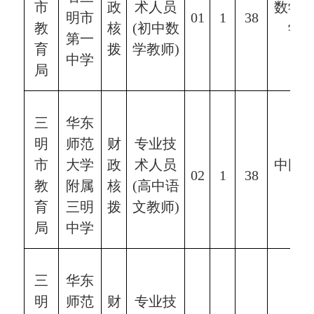
市
政
术人员
数学
明市
0
1
1
38
教
核
(
初中数
学
第一
育
拨
学
教师
)
中学
局
三
华东
明
师范
财
专业技
市
大学
政
术人员
中国
0
2
1
38
教
附属
核
(
高中
语
学
育
三明
拨
文教师
)
局
中学
三
华东
明
师范
财
专业技