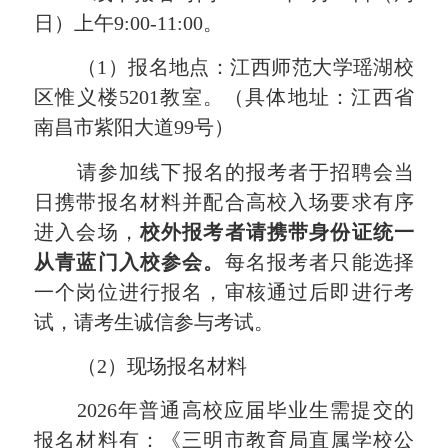
日
）
上午
9:00-11:00
。
（
1
）
报名地点：
江西师范大学瑶湖校
区
惟义楼
5201教室
。
（
具体地址：江西省
南昌市紫阳大道
99号
）
请参加
线下报名的报考者于招聘会当
日携带报名材料并配合高校入场要求有序
进入会场，
校外报考者
请携带身份证统一
从青蓝门
入校
参会
。
每名报考者只能选择
一个岗位进行报名，审核通过后即进行考
试，请考生诚信参与考试。
（
2
）
现场
报名材料
2026年普通高校应届毕业生需提交的
报名材料有：《
三明市教育局直属学校公