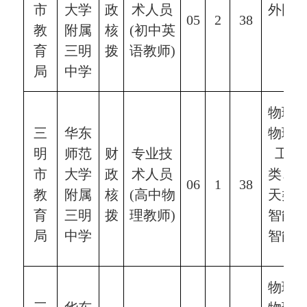
市
大学
政
术人员
外国
0
5
2
38
教
附属
核
(初中英
学
育
三明
拨
语教师)
局
中学
物理
三
华东
物理
明
师范
财
专业技
工程
市
大学
政
术人员
类、
0
6
1
38
教
附属
核
(
高中物
天类
育
三明
拨
理
教师
)
智能
局
中学
智能
物理