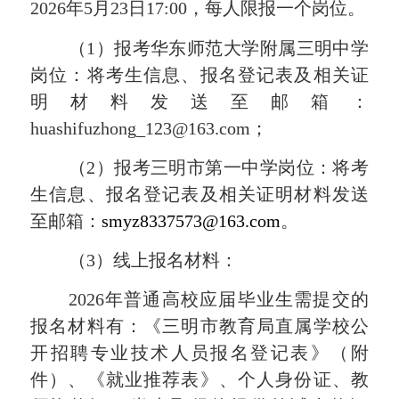
202
6
年
5
月
23
日
17
:00
，每人限报一个岗位。
（
1
）报考华东师范大学附属三明中学
岗位：
将考生信息、报名登记表及相关证
明材料发送至邮箱：
huashifuzhong_123@163.com
；
（
2
）报考三明市第一中学岗位：
将考
生信息、报名登记表及相关证明材料发送
至邮箱：
smyz8337573@163.com
。
（
3
）线上报名材料：
2026年普通高校应届毕业生需提交的
报名材料有：《
三明市教育局直属学校公
开招聘专业技术人员报名登记表
》（附
件）、《就业推荐表》、个人身份证、
教