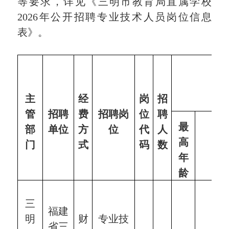
等要求，详见《
三明市教育局直属学校
2026年
公开招聘
专业
技术
人员岗位信息
表》。
主
经
岗
招
管
招聘
费
招聘岗
位
聘
最
部
单位
方
位
代
人
高
门
式
码
数
专
年
龄
三
福建
明
财
专业技
省三