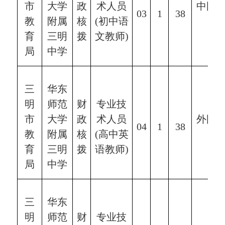
市
大学
政
术人员
中国
0
3
1
38
教
附属
核
(初中语
学
育
三明
拨
文教师)
局
中学
三
华东
明
师范
财
专业技
市
大学
政
术人员
外国
0
4
1
38
教
附属
核
(
高中
英
学
育
三明
拨
语教师
)
局
中学
三
华东
明
师范
财
专业技