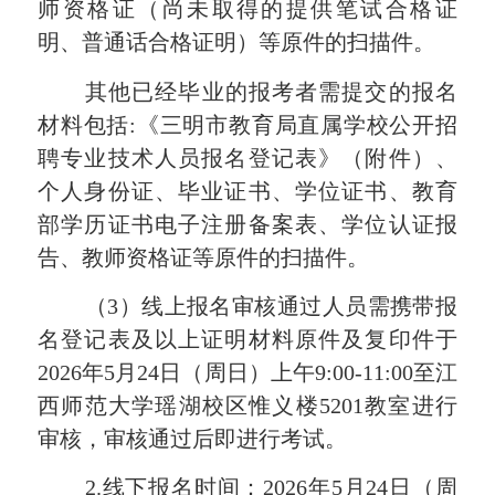
师资格证（
尚未取得的提供笔试合格证
明、普通话合格证明
）
等原件的扫描件。
其他已经毕业的报考者需提交的报名
材料包括
:《三明市教育局直属学校公开招
聘专业技术人员报名登记表》（附件）、
个人身份证、毕业证书、学位证书、教育
部学历证书电子注册备案表、学位认证报
告、
教师资格证
等原件的扫描件。
（
3
）
线上报名审核通过人员需携带报
名登记表及
以上
证明材料
原件及复印件
于
202
6
年
5
月
24
日（周
日
）
上午
9
:
0
0
-11
:
0
0至
江
西师范大学瑶湖校区惟义楼
5201教室
进行
审核，审核通过后
即
进行考试。
2.线下报名时间：
202
6
年
5
月
24
日（周