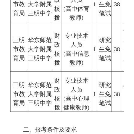
市教
大学附属
1
生免
38
核
(高中体育
育局
三明中学
笔试
拨
教师)
计
财
专业技术
三明
华东师范
研究
术
政
人员
市教
大学附属
1
生免
38
类
核
(高中信息
育局
三明中学
笔试
人
拨
教师)
财
专业技术
三明
华东师范
研究
心
政
人员
市教
大学附属
1
生免
38
咨
核
(高中心理
育局
三明中学
笔试
拨
健康教师)
二、报考条件及要求