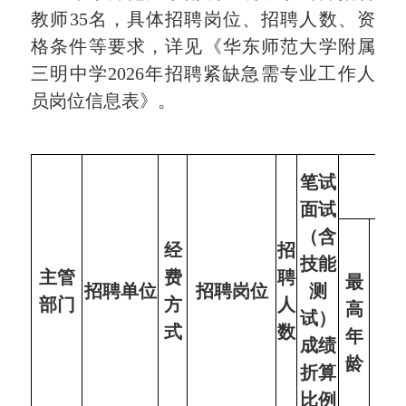
教师
35
名，具体招聘岗位、招聘人数、资
格条件等要求，详见《华东师范大学附属
三明中
学
2026
年招聘
紧缺急需专业工作人
员岗位信息表》。
笔试
面试
（含
经
招
技能
主管
费
聘
最
招聘单位
招聘岗位
测
部门
方
人
高
试）
式
数
年
成绩
龄
折算
比例