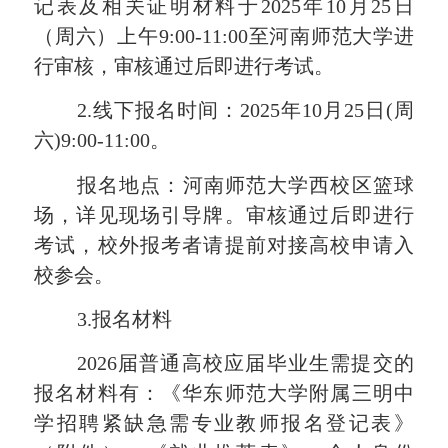
记表及相关证明材料于
2025年
10
月
25
日
（
周
六
）上午
9
:
0
0-
1
1
:
0
0至
河南师范
大学进
行审核，审核通过后即进行考试。
2.线下报名时间：
2025年10
月
25
日
(
周
六
)
9
:00-1
1
:
0
0。
报名地点：河南师范大学西校区篮球
场，详见现场引导牌。审核通过后即进行
考试，校外报考者请提前对接高校申请入
校参会。
3.报名材料
202
6届
普通高校应届毕业生需提交的
报名材料有：《华东师范大学附属三明中
学招聘紧缺急需专业教师报名登记表》