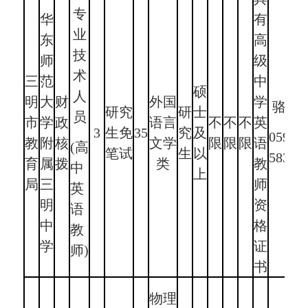
专
华
有
业
东
高
技
师
级
术
三
范
中
硕
人
明
大
财
外国
学
骆老
研究
研
士
员
市
学
政
语言
不
不
不
英
3
生免
35
究
及
0598-
教
附
核
文学
限
限
限
语
(高
笔试
生
以
58311
育
属
拨
类
教
中
上
局
三
师
英
明
资
语
中
格
教
学
证
师)
书
物理