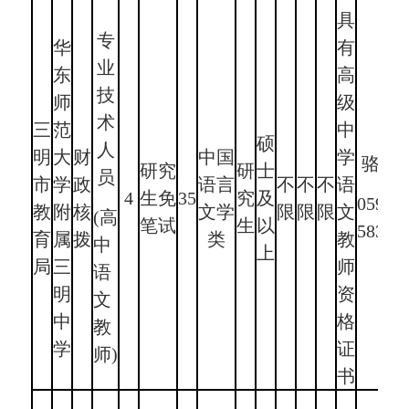
具
专
华
有
业
东
高
技
师
级
术
三
范
中
硕
人
明
大
财
中国
学
骆老
研究
研
士
员
市
学
政
语言
不
不
不
语
4
生免
35
究
及
0598-
教
附
核
文学
限
限
限
文
(高
笔试
生
以
58311
育
属
拨
类
教
中
上
局
三
师
语
明
资
文
中
格
教
学
证
师)
书