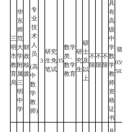
具
专
华
有
业
东
高
技
师
级
术
三
范
中
硕
人
明
大
财
数学
学
骆老
研究
研
士
员
市
学
政
类、
不
不
不
数
3
生免
35
究
及
0598-
教
附
核
数学
限
限
限
学
(高
笔试
生
以
58311
育
属
拨
教育
教
中
上
局
三
师
数
明
资
学
中
格
教
学
证
师)
书
具