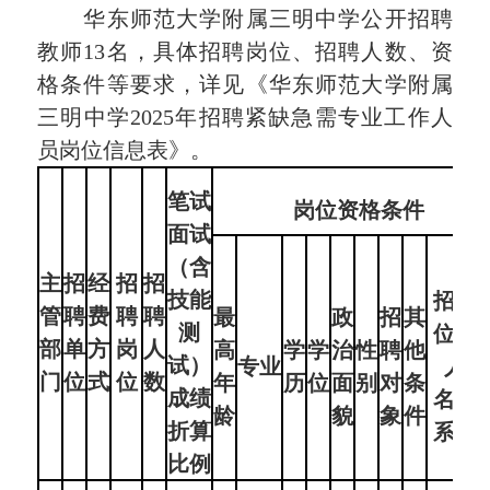
华东师范大学附属三明中学公开招聘
教师13名，具体招聘岗位、招聘人数、资
格条件等要求，详见《华东师范大学附属
三明中学2025年招聘紧缺急需专业工作人
员岗位信息表》。
笔试
岗位资格条件
面试
（含
主
招
经
招
招
技能
招聘
管
聘
费
聘
聘
最
政
招
其
测
位审
部
单
方
岗
人
高
学
学
治
性
聘
他
试）
专业
人姓
门
位
式
位
数
年
历
位
面
别
对
条
成绩
名、
龄
貌
象
件
折算
系电
比例