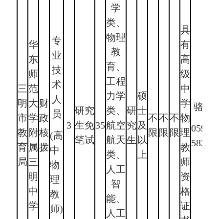
学
类、
具
物理
专
华
有
教
业
东
高
育、
技
师
级
工程
术
三
范
中
力学
硕
人
明
大
财
学
骆老
研究
类、
研
士
员
市
学
政
不
不
不
物
3
生免
35
航空
究
及
0598-
教
附
核
限
限
限
理
(高
笔试
航天
生
以
58311
育
属
拨
教
中
类、
上
局
三
师
物
人工
明
资
理
智
中
格
教
能、
学
证
师)
人工