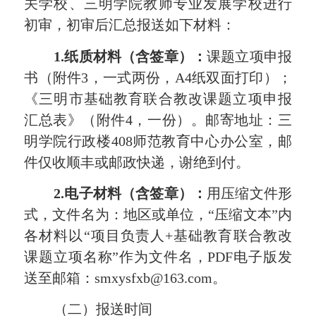
关学校、
三明学院
教师专业发展学校进行
初审，初审后汇总
报送如下材料：
1
.纸质材料（含签章）：
课题立项
申报
书（附件
3
，
一式两份
，
A
4
纸双面打印）；
《三明市基础教育联合教改
课题立项
申报
汇总表》（附件
4
，
一份
）。邮寄地址：三
明学院行政楼
408
师范教育中心办公室
，
邮
件仅收顺丰或
邮政
快递
，谢绝到付
。
2
.电子材料
（含签章）
：
用压缩文件形
式，文件名为：地区或单位，
“压缩文本”内
各材料以“项目负责人+基础
教育联合教改
课题立项
名称
”作为文件名，PDF电子版发
送至邮箱
：
smxysfxb@
163
.com。
（二）
报送时间