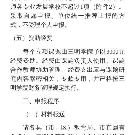
师
各
专业发展学校不超过
1
项（
附件
2
）。
采取自愿申报、单位统一推荐上报的方
式，不受理个人申报。
（五）资助经费
每个立项
课题
由三明学院予以
3000
元
经费资助。经费由
课题
负责人使用、
课题
合作教师协助管理。经费支出应与
课题研
究
内容紧密相关，专款专用，并严格按三
明学院财务管理规定执行。
三、
申报程序
（一）
材料报送
请各县（市、区）教育局、市直属有