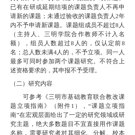
已有在
研或延期结项的
课题
负责人不再申
请新的
课题
；未通过验收的
课题
负责人
2
年
内不予申请新
课题
。课题组成员不超过
8
人
（主持人、三明学院合作教师不计入名
额），组员人数超过
8
人的，仅认定前
8
名；总人数未满
4
人的，不予立项。同一人
最多可同时参加两个
课题
研究。不符合上
述资格要求
的
，其申报不予受理。
（二）研究内容
可参考《三明市基础教育联合教改
课
题
立项指南》（附件
1
），
“课题
立项
指
南
”在宏观层面给出了一定的研究领域或研
究主题，绝大多数题目不宜直接用作课题
名称，需要研究者对其细化、分解、校本