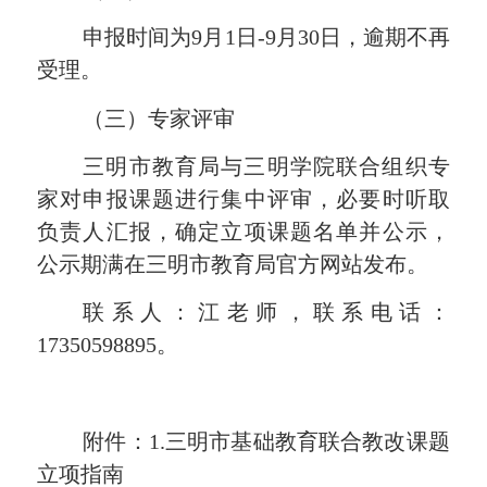
申报时间为
9
月
1
日
-
9
月
30
日，逾期不再
受理。
（三）
专家评审
三明市教育局与三明学院联合组织专
家对申报
课题
进行集中评审，必要时听取
负责人汇报，确定立项
课题
名单并公示，
公示
期满在三明市
教育局官方网站发布。
联系人：江老师，联系电话：
17350598895
。
附件：
1
.三明市基础教育联合教改
课题
立项指南