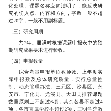
化处理。课题名称应简洁明了，能反映研
究的切入点、内容和方向，字数一般不超
过
20
字，一般不用副标题。
（三）研究周期
共
2
年。
届满时根据
课题
申报表中的预
期研究成果要求进行验收。
（四）申报数量
综合考量申报单位教师数、上年度实
际申报数及总体研究质量，实行总量控
制、动态管理
办法
。三元区、沙县区、永
安市、宁化县、尤溪县、大田县推荐课题
数量原则上不超过
6
项，其余各县不超过
4
项，各市直属学校不超过
2
项
，
三明学院教