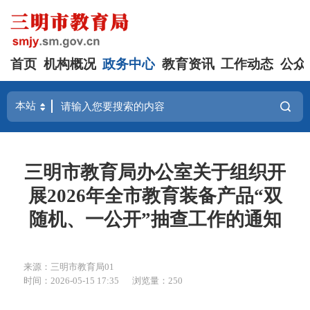
首页
机构概况
政务中心
教育资讯
工作动态
公众
三明市教育局办公室关于组织开
展2026年全市教育装备产品“双
随机、一公开”抽查工作的通知
来源：三明市教育局01
时间：2026-05-15 17:35
浏览量：250