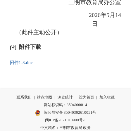
三明市
教育
局
办公室
202
6
年
5
月
14
日
（此件
主动
公开）
附件下载
附件1-3.doc
联系我们
|
站点地图
|
浏览统计
|
设为首页
|
加入收藏
网站标识码：3504000014
闽公网安备 35040302610051号
闽ICP备2021010999号-1
中文域名：三明市教育局.政务