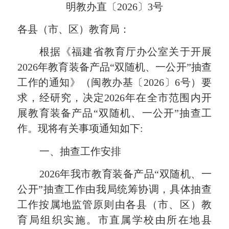
明教办直〔2026〕3号
各
县（
市、
区）
教育局
：
根据《
福建省教育厅办公室关于开展
2026年
教育装备产品
“双随机、一公开”抽查
工作的通知
》（
闽教办基〔
202
6
〕
6
号
）
要
求
，经研究，决定
202
6
年
在全
市
范围内开
展
教育装备产品
“双随机、一公开”抽查工
作
。
现将有关事项通知如下
:
一、
抽查
工作安排
202
6
年
我
市
教育装备产品
“双随机、一
公开”抽查工作由
我
局
统筹
协调
，
具体
抽查
工作按属地监管原则由各
县（
市
、
区
）
教
育局组织实施。
市直属学校由所在地县