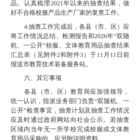
品。认真梳理
2021年以来的抽查结果，做
好不合格校服产品
生产厂家的复查工作。
4
.抽查
工作完成后，各县（市、区）应
将工作
情况
总结、
检测报告
和
2026年“双随
机、一公开”校服、文体教育用品抽查结果
汇总表
（见附件
2和
附件
3
）于
11
月
1
1
日前
报送
市
教育
技术
装备
服务站
。
六
、
其它
事项
各
县（
市
、
区
）
教育局应加强领导，
统一认识，指派业务部门负责
“双随机、一
公开”检查事宜，抽查计划及抽查
工作情况
应及时
通过政府网站
向社会公示。
若抽查
区域内当年无一所学校完成校服或文体教
育用品采购的，应另附说明资料。