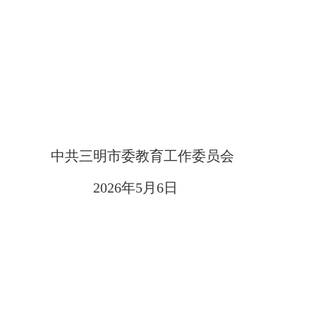
中共三明市委教育工作委员会
202
6
年
5
月
6
日