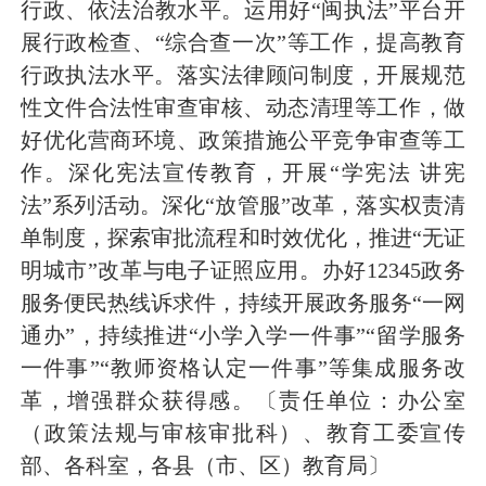
行政、依法治教水平
。
运用好
“闽执法”平台
开
展行政检查、
“综合查一次”等工作，
提高教育
行政执法水平。落实法律顾问制度，
开展
规范
性文件
合法性审查
审核、
动态
清理等工作
，做
好优化营商环境、政策措施公平竞争审查等工
作
。深化宪法宣传教育，开展
“学宪法 讲宪
法”
系列
活动。深化
“放管服”改革，落实权责清
单制度，探索审批流程和时效优化，推进“无证
明城市”改革与电子证照应用。办好
12345
政务
服务便民热线诉求件，持续开展政务服务
“一网
通办”，
持续推进
“小学入学一件事”“留学服务
一件事”“教师资格
认定
一件事
”等集成服务改
革，增强群众获得感。
〔责任单位：办公室
（政策法规与审核审批科）、教育工委宣传
部、各科室，各县（市、区）教育局〕