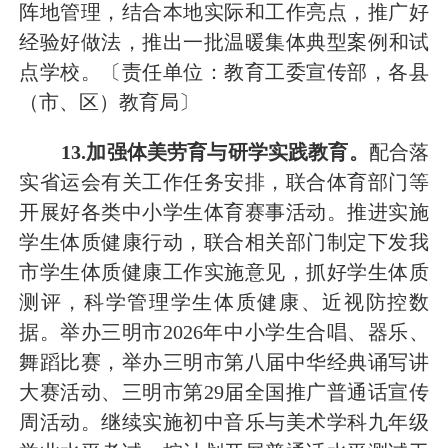
阵地管理，结合本地实际和工作亮点，推广好
经验好
做
法，推出一批温暖集体典型案例
和试
点学校
。
〔责任单位：教育工委宣传部，各县
（市、区）教育局〕
1
3
.加强体美劳育与研学实践教育。
配合落
实省运会有关工作
任务安排
，联合体育部门
等
开展好各类中小学生体育赛事
活动。
推进实施
学生体质健康行动，联合相关部门制定下发我
市学生体质健康工作实施意见，抓好学生体质
测评，科学管理学生体质健康、近视防控数
据。举办三明市
2026
年中小学生合唱、器乐、
舞蹈比赛，举办三明市第八届中华经典诵写讲
大赛活动、三明市第
29
届全国推广普通话宣传
周活动。
继续实施初中音乐与美术学科九年级