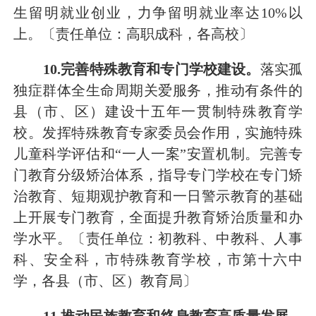
生留明就业创业，力争留明就业率达
10
%以
上。
〔责任单位：高职成科，各高校〕
1
0
.完善特殊教育和专门学校建设。
落实孤
独症群体全生命周期关爱服务，推动有条件的
县（市、区）建设十五年一贯制特殊教育学
校
。
发挥特殊教育专家委员会作用，实施特殊
儿童科学评估和
“一人一案”安置机制。
完善
专
门教育
分级矫治
体系
，
指导
专门学校在
专门矫
治教育、短期观护教育和一日警示教育的基础
上开展专门教育，
全面提升教育矫治质量和办
学水平。
〔责任单位：初教科、
中教科、
人事
科
、安全科
，市特殊教育学校，
市第十六中
学，
各县（市、区）教育局〕