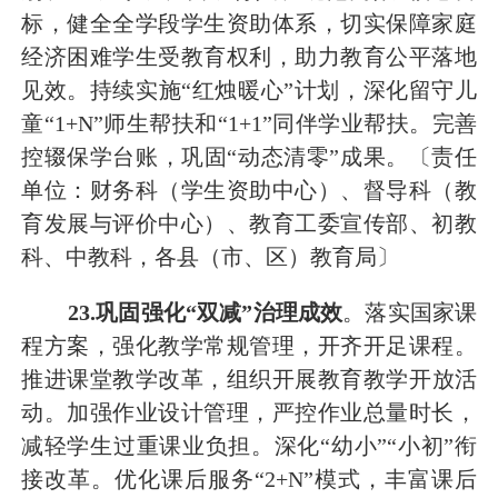
标，健全全学段学生资助体系，切实保障家庭
经济困难学生受教育权利，助力教育公平落地
见效。
持续实施
“红烛暖心”计划，深化留守儿
童“
1
+N”师生帮扶和“
1
+
1
”同伴学业帮扶。
完善
控辍保学台账，
巩固
“动态清零”
成果。
〔责任
单位：财务科（学生资助中心）、督导科（教
育发展与评价中心）
、
教育工委宣传部、初教
科、中教科
，
各县（市、区）教育局〕
2
3
.巩固强化“双减”治理成效
。
落实国家课
程方案，
强化
教学常规管理，开齐开足课程。
推进
课堂教学改革，
组织
开展
教育教学开放
活
动
。加强作业设计管理，严控作业总量时长
，
减轻学生过重课业负担。深化
“幼小”“小初”衔
接改革。
优化课后服务
“
2
+N
”
模式，丰富课后