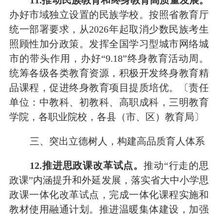
1
1
.
推动
民族教育和终身教育
高质量
发展
。
办好市域独立设置的民族学校。
按照省教育厅
统一部署要求，从
2026
年起取消
少数民族考生
照顾性加分政策。
发挥全国学习型城市网络城
市的带头作用，
办好
“
9
.
18
”终身教育活动周。
统筹各级各类教育资源，
积极开发终身教育精
品课程，促进终身教育项目提质培优
。
〔责任
单位：中教科、初教科、高职成科，三明教育
学院，各职业院校，各县（市、区）教育局〕
三、
突出
立德树人，构建高品质育人体系
1
2
.
推进思政课改革试点。
推动
“
行走的思
政课
”
内涵提升和外延发展，
落实
省大中小学思
政课一体化改革试点，完成一体化课程实施和
教材使用融通计划。推进温暖集体建设，
加强