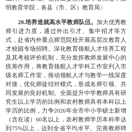
明教育学院，各县（市、区）教育局〕
20
.培养造就高水平教师队伍。
加大优秀教
师引进力度，通过外出引才、集中招才等方
式，赴省内外重点师范院校开展高层次教育人
才校园专场招聘。
深化教育领航人才培养工程
及其考核评价机制，充分发挥教师发展中心的
统筹作用，
将
教育领航人
才
学科
工作室
列入市
级名师工作室，
推动领航人才与教学一线深度
对接，
优化师徒结对模式
，形成名师引领、共
同发展的良好机制。
全面提升中学教师具有研
究生
以上
学历的比例
和农村教师具有本科以上
学历的比例
，力争
20
26
年全市
中小学
硕士
新增
（含在读）
60
名以上，
农村教师学历本科率达
到
75
%以上，达到全省平均水平。完善教师聘