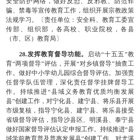
安全防护网络
，
做好反恐、反邪教、防范诈
骗、禁毒等宣传教育工作，
组织开展宗教政策
法规学习
。
〔责任单位：安全科、教育工委宣
传部
、组织部
，各高校、职业院校，各县
（市、区）教育局〕
28
.发挥教育督导功能。
启动
“十
五
五
”教
育“两项督导”评估
，
开展
“对乡镇督导”抽查工
作
。做好
中小学幼儿园综合
督导评估。
加强责
任督学队伍管理，深化责任督学挂牌督导工
作。持续推进
“县域义务教育优质均衡发展
县”创建工作，
对宁化县、建宁县、将乐县开展
市级复核
，指导宁化县、建宁县、将乐县接受
省级
督导
评估，指导沙县区、明溪县、泰宁县
做好国家督导评估认定申报工作。
持续推进
“县
域学前教育普及普惠发展县”创建工作，对尤溪