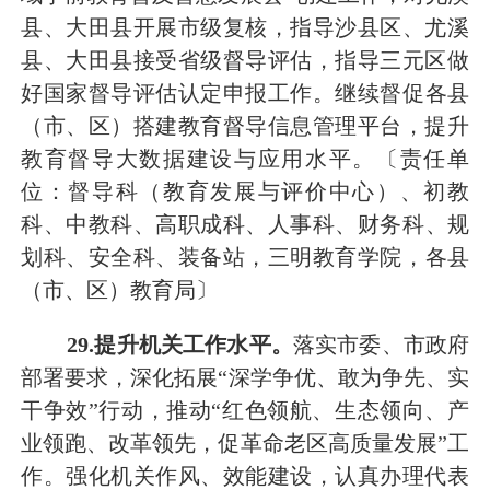
县、大田县开展市级复核，指导沙县区、尤溪
县、大田县接受省级
督导
评估，指导三元区
做
好
国家督导评估认定
申报工作
。
继续
督促各县
（市、区）搭建教育督导信息管理平台，提升
教育督导大数据建设与应用水平。
〔责任单
位：
督导科（教育发展与评价中心）、初教
科、中教科、
高职成科、
人事科、
财务科、规
划科、
安全科
、装备站
，三明教育学院，各县
（市、区）教育局
〕
29
.提升机关工作水平。
落实市委、市政府
部署要求，深化拓展
“深学争优、敢为争先、实
干争效”行动，推动“红色领航、生态领向、产
业领跑、改革领先，促革命老区高质量发展”工
作。强化机关作风、效能建设，认真办理代表