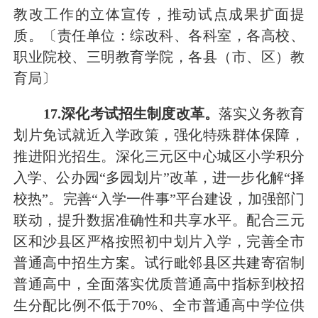
教改工作的立体宣传，推动试点成果扩面
提
质。
〔责任单位：综改科、各科室，各高校、
职业院校、三明教育学院，各县（市、区）教
育局〕
17
.深化考试招生制度改革。
落实义务教育
划片
免试就近入学政策，强化特殊群体保障，
推进阳光招生
。
深化
三元区中心城区小学积分
入学、公办园
“多园划片”改革，进一步化解“择
校热”。
完善
“入学一件事”
平台建设
，
加强
部门
联动
，提升数据准确性和共享水平。
配合三元
区和沙县区严格按照初中划片入学
，
完善全市
普通高中招生方案。
试行毗邻县区共建寄宿制
普通高中，
全面落实优质普通高中指标到校招
生分配比例不低于
70
%
、全市普通高中学位供