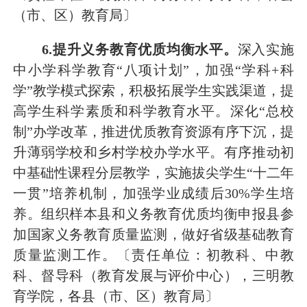
（市、区）教育局〕
6
.提升义务教育优质均衡水平。
深入
实施
中小学科学教育
“八项计划”
，加强
“学科
+科
学”教学模式探索
，积极拓展学生实践渠道
，
提
高学生科学素质和科学教育水平
。
深化
“总校
制”办学改革，推进优质教育资源有序下沉，
提
升薄弱
学校和乡村学校
办学水平。
有序
推动
初
中基础性课程分层教学，实施拔尖学生
“十二年
一贯”培养机制，加强学业成绩后
30
%
学生培
养。
组织样本县和义务教育优质均衡申报县参
加国家义务教育质量监测，做好省级基础教育
质量监测工作
。
〔责任单位：初教科、中教
科、督导科（教育发展与评价中心），三明教
育学院，各县（市、区）教育局〕