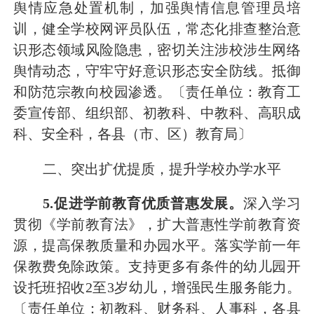
舆情应急处置机制，
加强舆情信息管理员培
训，健全学校网评员队伍，常态化排查整治意
识形态领域风险隐患，密切关注涉校涉生网络
舆情动态，守牢守好意识形态安全防线。
抵御
和防范宗教向校园渗透。
〔责任单位：教育工
委宣传部、
组织部、
初教科、中教科、高职成
科、安全科，各县（市、区）教育局〕
二、突出扩优提质，提升学校办学水平
5
.促进学前教育优质普惠发展。
深入
学习
贯彻《学前教育法》，扩大普惠性学前教育资
源
，提高保教质量和办园水平。落实学前一年
保教费免除政策。支持更多有条件的幼儿园开
设托班招收
2
至
3
岁幼儿，
增强民生服务能力。
〔责任单位：初教科、财务科、人事科，各县