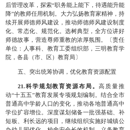
后管理改革，探索“职务能上能下，待遇能升能
降”的教师任用机制。
大力弘扬教育家精神，
持
续开展
师德师风建设，
推动师德师风建设制度
化、常态化、规范化。选树典型，全方位讲好
师德故事，营造尊师重教的浓厚氛围。
〔责任
单位：人事科、教育工委组织部，三明教育学
院，各县（市、区）教育局〕
五、
突出
统筹协调，优化教育资源配置
2
1
.科学规划教育资源布局。
高质量推
动
“十五五”教育发展专项规划编制
。
结合全市
普通高中学龄人口的变化，推动各地普通高中
学位扩容增位
。
深度谋划储备一批强基础、补
短板、利长远的项目
，
继续组织实施好城镇公
办幼儿园优化、校舍安全长效机制、义务教育