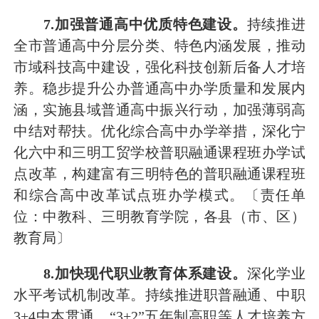
7
.加强普通高中优质特色建设。
持续推进
全市普通高中分层分类、特色内涵发展，
推动
市域
科技高中
建设
，
强化
科技创新后备人才培
养。
稳步提升
公办
普通高中
办学质量和发展内
涵，
实施县域普通高中振兴行动，加强薄弱高
中结对帮扶。
优化综合高中办学举措，
深化
宁
化六中和三明工贸学校
普职融通课程班办学
试
点改革，构建富有三明特色的
普职融通课程班
和综合高中改革试点班办学模式。
〔责任单
位：中教科
、
三明教育学院，各县（市、区）
教育局〕
8
.加快现代职业教育体系建设。
深化学业
水平考试机制改革
。
持续推进职普融通
、中职
3
+
4
中本贯通、
“
3
+
2
”五年制高职等人才培养方