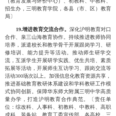
（教育发展与评价中心）
、初教科、中教科、
招
生
办
，
三明教育学院
，
各县（市、区）教育
局〕
19
.增进教育交流合作。
深化沪明教育对口
合作、泉
三
山海教育协作。持续推进教师协同
培养，派遣校长和教学骨干开展跟岗学习、研
修培训、能力提升等活动。推动师生研学交
流，互派学生开展研学实践、优生共培、素质
拓展等活动
，
开展师生互访学习、跟岗交流等
活动
300
场次以上。加强信息化教育资源共享，
推进基础教育教研体系建设和学科教研工作模
式协同创新。保障华东师大附属三明中学高质
量办学，打造沪明教育合作典范。
〔责任单
位：综改科、人事科、初教科、中教科、高职
成科、装备站、教育工委宣传部，各高校，三