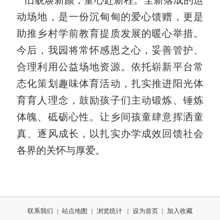
旧
貌焕新颜
，
童心赴
新程。全新落成的运
动场地，是一份沉甸甸的爱心馈赠，更是
助推乡村学前教育提质发展的暖心举措。
今
后，我园将常怀感恩之心，妥善管护、
合理利用公益场地资源。依托崭新平台常
态化策划趣味体育活动，扎实推进阳光体
育育人理念，鼓励孩子们主动锻炼、锤炼
体魄、砥砺心性。让乡间孩童肆意挥洒童
真、逐风成长，以扎实办学成效回馈社会
各界
的关怀与
厚爱
。
联系我们
|
站点地图
|
浏览统计
|
设为首页
|
加入收藏