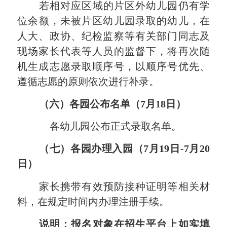
若
相对应区域的
片区外幼儿园仍有学
位
余
额，未被片区幼儿园录取的幼儿，在
人大、政协、纪检监察等有关部门同志及
现场家长代表等人员的监督下，将再次随
机生成志愿录取顺序号，以顺序号优先、
遵循志愿的原则依次进行补录。
（六）各园
公布名单
（
7
月
18
日）
各幼儿园公布正式录取名单。
（七）
各园
办理入园
（
7
月
19
日
-
7
月
20
日）
家长携带有效预防接种证明等相关材
料，在规定时间内办理注册手续。
说
明：
报
名对象在招生平台上如实填