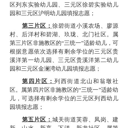
区列东
实验幼儿园、
三元
区徐碧实验幼儿
园和
三元
区沪明幼儿园填报志愿；
第三片区：
徐碧街道小溪农场、廖源
村、后洋村和碧湖、玖珑、北门社区。属
第三片区非施教区的
“三统一”适龄幼儿，可
根据意愿依次选择有剩余学位的
三元区贵
溪洋第一幼儿园
、
三元区贵溪洋第二幼儿
园
和
三元区
金澜湾幼儿园填报志愿；
第四片区：
列西街道北山和翁墩社
区。属第四片区非施教区的
“三统一”适龄幼
儿，可选择有剩余学位的
三元
区
列西幼儿
园
填报志愿
；
第
五
片区：
城
关街道
芙蓉、凤
岗、建