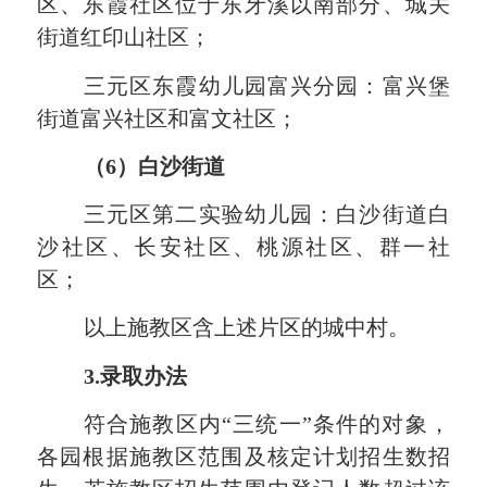
区、东霞社区位于东牙溪以南部分、城关
街道红印山社区
；
三元区东霞幼儿园
富兴
分园
：
富兴
堡
街道
富兴
社区和
富文
社区
；
（
6）白沙街道
三元区第二实验幼儿园
：
白沙街道白
沙社区、长安社区、桃源社区、群
一社
区
；
以
上
施教
区
含
上述片区的城中村
。
3.录取办法
符合施教区内
“三统一”条件的对象，
各园根据施教区范围及核定计划招生数招