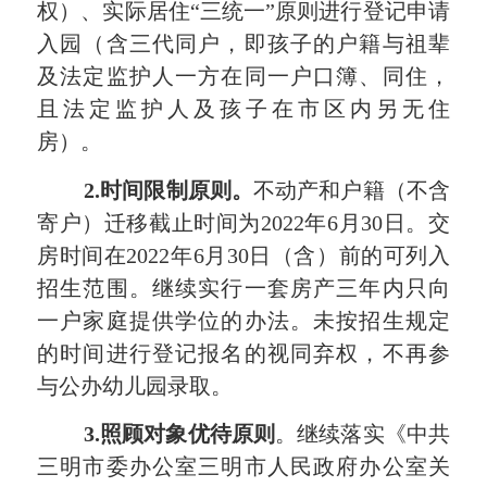
权）、实际居住“三统一”原则进行登记申请
入
园（含三代同户，即孩子的户籍与祖辈
及法定监护人一方在同一户口簿、同住，
且法定监护人及孩子在市区内另无住
房）。
2.
时间限制原则。
不动产和户籍（不含
寄户）迁移截止时间
为
202
2
年
6
月
30
日。交
房时间在
202
2
年
6
月
30
日（含
）前的
可
列入
招生范围。继续实行一套房产三年内只向
一户家庭提供学位的
办法
。未按招生规定
的时间进行登记报名的视同弃权，不再参
与公办幼儿园录取。
3
.
照顾对象
优待
原则
。
继续落实《中共
三明市委办公室三明市人民政府办公室关