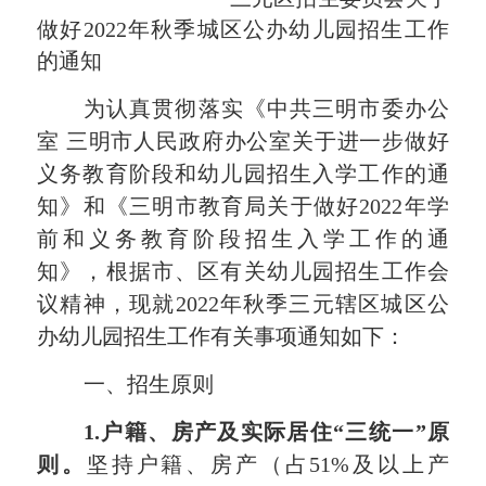
做好
202
2
年
秋季城区
公办
幼儿园招生工作
的通知
为认真贯彻落实
《中共三明市委办公
室
三明市人民政府办公室关于进一步做好
义务教育阶段和幼儿园招生入学工作的通
知》和《三明市教育局关于做好
2022年学
前和义务教育阶段招生入学工作的通
知》，根据市、区有关幼儿园招生工作会
议精神，
现就
202
2
年
秋季
三元
辖区
城区公
办
幼儿园招生工作有关事项通知如下：
一、招生原则
1.
户籍、
房
产
及
实际
居住
“三统一”
原
则。
坚持
户籍
、房产（占
51%及以上产