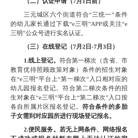
（二）
认证申请（
7
月
1
日前）
三元
城区
六
个街道符合
“三统一”条件
的幼儿家长通过下载“
e
三明
”
APP
或关
注
“
e
三明
”公众号进行实名认证。
（三）在线登记（
7
月
2
日
-
7
月
3
日）
1.线上登记。
符合第一梯次（含省、市
教育优待照顾政策对象
）条件的招生对象
在
“e三明”平台上“第一梯次”入口相对应的
幼儿园报名登记。符合第二梯次条件的招
生对象在“e三明”平台上“第二梯次”入口按
各自所属片区报名登记。
符合条件的多胎
子女需到对应园所进行现场登记报名。
2.便民服务。若无上网条件、网络报名