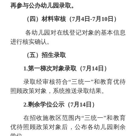
再参与公办幼儿园录取。
（四）材料审核（
7
月
4
日
-
7
月
10
日）
各幼儿园对在线登记对象的基本信息
进行核实确认。
（五）招生录取
1.第一梯次对象录取
（
7
月
14
日）
录取经审核符合
“三统一”和
教育优待
照顾政策
对象
，系统推送录取结果。
2.剩余学位公示
（
7
月
14
日）
在招收施教区范围内
“三统一”和
教育
优待照顾政策
对象
后，公布各幼儿园剩余
学位。