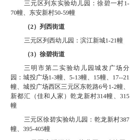
三元区列东
实验幼儿园：徐碧一村
1-
70幢、东安新村50-59幢
（
2）列西街道
三元
区列西
幼儿园
：滨江新城
1-21幢
（
3）徐碧街道
三明市第二实验幼儿园城发广场分
园：城投广场
1-3幢、5-13幢、15幢、17--21
幢、城投广场西区
三元
区东乾路
6号1-2幢、
新都汇（佳和人家）乾龙新村314幢、315
幢
三元
区徐碧实验幼儿园：乾龙新村
387
幢、395-405幢