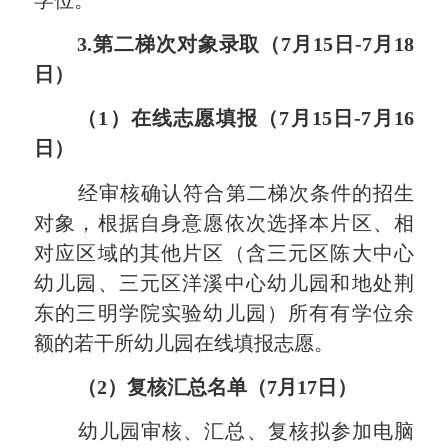
3.第二梯次对象录取
（
7
月
15
日
-
7
月
18
日）
（
1）
在线志愿填报
（
7
月
15
日
-
7
月
16
日）
经审
核
确认
符合第二梯次条件的招生
对象，根据自身意愿依次
选择本片区、
相
对应区域的
其他片区（含
三元
区陈大
中心
幼儿园
、
三元
区洋溪
中心幼儿园和地
处荆
东的三明学院实验幼儿园
）
所有有学位余
额的若干所幼儿园在线填报志愿。
（
2）复核汇总名单
（
7
月
17
日）
幼儿园审核、汇总、复核拟参加电脑