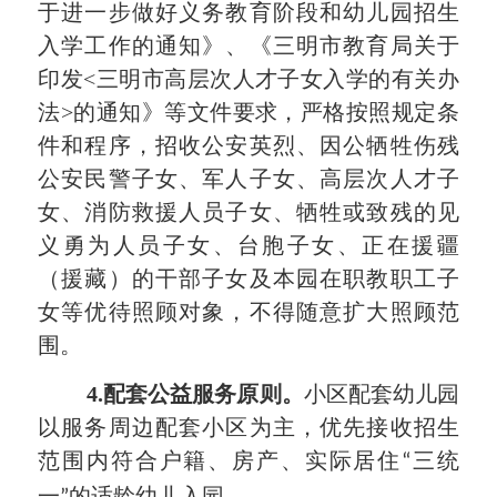
于进一步做好义务教育阶段和幼儿园招生
入学工作的通知》、《三明市教育局关于
印发
<三明市高层次人才子女入学的有关办
法>的通知》等文件要求，严格按照规定条
件和程序，招收公安英烈、因公牺牲伤残
公安民警子女、
军人子女、
高层次人才子
女、消防救援人员子女、
牺牲或致残
的
见
义
勇为人员子女、台胞子女、正在援疆
（援藏）的干部子女及本园在职教职工子
女等优待照顾对象，不得随意扩大照顾范
围。
4
.配套公益服务原则。
小区配套幼儿园
以服务周边配套小区为主，
优先接收
招生
范围内符合
户籍
、房产、实际居住
三统
“
一
的
适龄幼儿入园。