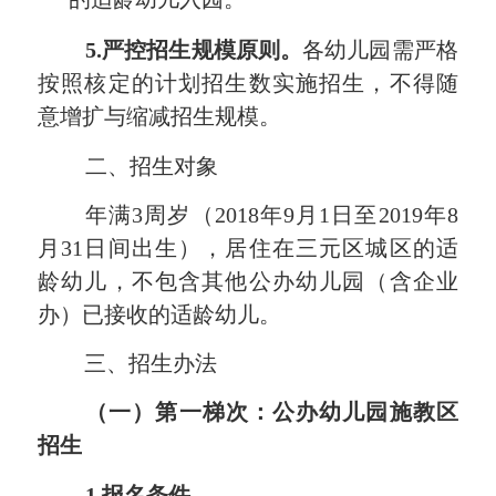
”
5.
严控
招生规模
原则。
各幼儿园需严格
按照核定的计划招生数实施招生，不得随
意增扩与缩减招生规模。
二、招生对象
年满
3周岁（201
8
年
9月1日至201
9
年
8
月31日间
出生），居住在
三元区
城区
的适
龄幼儿
，
不包含其他公办幼儿园（含企业
办）已接收的适龄幼儿。
三、招生办法
（一）第一梯次：公办幼儿园施教区
招生
1.报名条件