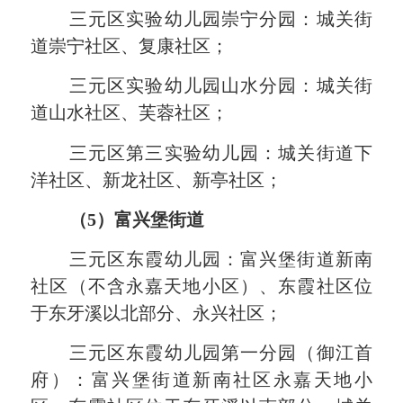
三元区实验幼儿园崇宁
分园
：
城关街
道崇宁社区、复康社区；
三元区实验幼儿园山水
分园
：
城关街
道山水社区、芙蓉社区；
三元区第三实验幼儿园
：
城
关
街道下
洋社区、新龙社区、新亭社区
；
（
5）富兴堡街道
三元区东霞幼儿园
：
富兴
堡街道
新南
社区
（不
含永
嘉
天地小区
）、
东霞社区位
于东牙溪以北部分
、永
兴社区
；
三元区东霞幼儿园第
一分园
（御江首
府）
：
富
兴堡街道
新
南社区永嘉天地小