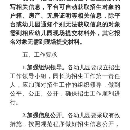
写相关信息，平台可自动获取招生对象的
户籍、房产、无房证明等相关信息
，除
平
台
或幼儿园
通知个
别
无法获取
信息的
对象
需
到相应幼儿园
现场提交材料外，
其它
报
名对象
无需
到现场提交材料。
五
、工作要求
1.加强组织领导
。
各幼儿园要成立招生
工作领导小组，
园长为招生工作第一责任
人，
应
加强对招生工作的组织领导，做到
公平、公正、公开，确保招生工作顺利进
行。
2.
加强
信息公开
。各幼儿园要采取有效
措施，按照规范程序做好招生信息公开，