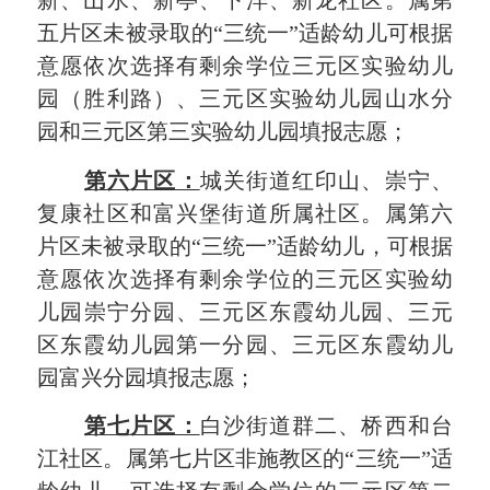
新、山水、
新
亭
、
下洋、新龙社区
。属
第
五
片区未被录取的
“
三统一
”
适龄幼儿可
根据
意愿依次选择有剩余学位
三元区实验幼儿
园
（胜利路）
、三
元区实验幼儿园
山水
分
园
和
三元区
第三实验幼儿园
填报志愿
；
第
六
片区：
城关街道红印山、
崇
宁、
复康社区
和富
兴堡街道
所
属社区
。属第
六
片区未被录取的
“
三统一
”
适龄幼儿
，
可
根据
意愿依次选择有剩余学位
的
三
元区实验幼
儿园
崇宁
分园
、
三元区
东霞幼儿园
、
三元
区
东霞幼儿园第一分园
、
三元区
东
霞幼儿
园
富兴
分园
填报志愿；
第
七
片区：
白沙街道
群二、桥西和台
江
社区
。
属第
七
片区
非
施教区的
“
三统一
”
适