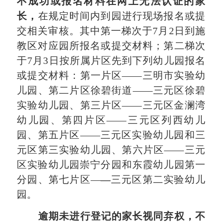
不成功或报名材料在网上无法认证的家
长，
在规定时间内到园进行现场报名或提
交相关审核。其中第一梯次于
7
月
2
日到施
教区对应园所报名或提交材料；第二梯次
于
7
月
3
日按所属片区先到下列幼儿园报名
或提交材料：第一片区
——三明市实验幼
儿园、第二片区徐碧街道——
三元
区徐碧
实验幼儿园、第三片区
——
三元
区
金澜湾
幼儿园、第四片区
——
三元
区列西幼儿
园
、
第
五
片区
——
三元区实验幼儿园和
三
元区
第三实验幼儿园
、
第
六
片区
——
三元
区实验幼儿园
崇宁
分园
和
东霞幼儿园第一
分园
、
第
七
片区
—
—
三元区第二实验幼儿
园。
逾期未进行登记的家长视同弃权，不