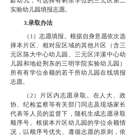
龄幼
儿
，
可
选择有剩余学位的
三元区
第
二
实验幼儿园
填报志愿
。
3.录取办法
（
1）志愿填报。根据自身意愿依次选
择本片区、
相对应区域的
其他片区（含
三
元
区
陈大中心幼儿园
、
三元
区洋溪
中心
幼
儿园
和地处荆东的
三明学院实验幼儿园）
所有有学
位余额的若干所
幼儿园在线填报
志愿。
（
2）片区内志愿录取。
在人大、政
协、纪检监察等有关部门同志及现场家长
代表等人员的监督下，
随机生成志愿录取
顺序号。根据本片区幼儿园的学位余额情
况，以顺序号优先、遵循志愿的原则，依