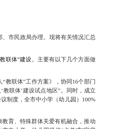
部、市
民
政局
办理。
现将有关情况汇总
“教联体”建设
。
主要有以下几个方面做
人
“教联体”工作方案》，
协同
16
个部门
人
‘教联体’建设试点地区”。
同时，
成立
会议制度
，
全市中小学（幼儿园）
100%
康教育、特殊群体关爱
有机融合
，
推动