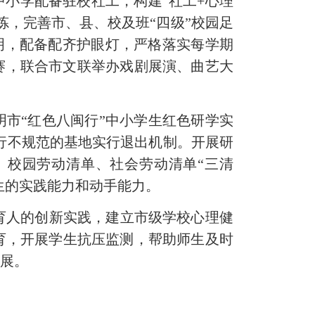
中小学配备驻校社工，构建
“社工
+
心理
炼，完善市、县、校及班“四级”校园足
明
，配备配齐护眼灯，严格落实每学期
赛，
联合市文联举办戏剧展演、曲艺大
明
市
“红色八闽行”中小学生红色研学实
行不
规范的基地实行退出机制。开展研
、校园劳动清单、社会劳动清单
“三清
生的实践能力和动手能力。
育人的创新实践，
建立市级学校心理健
育，开展学生抗压监测，帮助师生及时
发展。