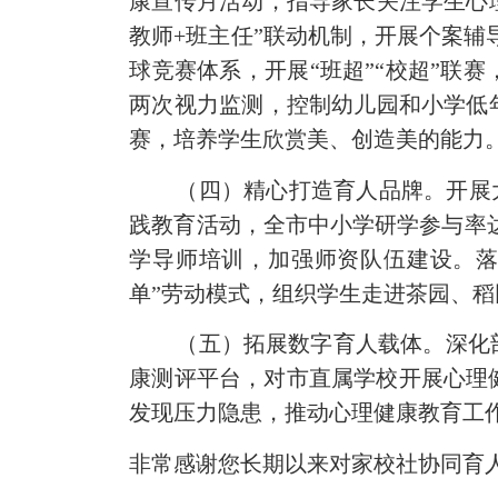
康宣传月活动，指导家长关注学生心
教师
+
班主任”联动机制，开展个案辅
球竞赛体系，开展
“班超”“校超”联
两次视力监测，控制幼儿园和小学低
赛
，培养学生欣赏美、创造美的能力
（四）
精心
打造
育人
品牌。
开展
践教育
活动，
全市中小学研学
参与
率
学导师培训，加强师资队伍建设。
单”劳动
模式
，组织学生走进茶园、稻
（五）
拓展数字育人载体
。
深化
康测评平台，对市直属学校开展心理
发现压力隐患，推动
心理健康教育工
非常感谢您长期以来对家校社协同育