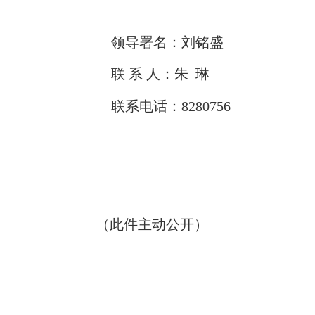
领导署名：
刘铭盛
联
系
人：
朱
琳
联系电话：
8280756
（此件主动公开）