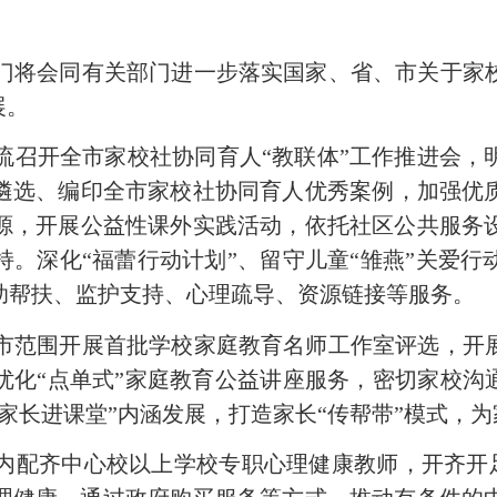
门
将
会同有关部门进一步落实国家、省、市关于
家
展。
流召开全市家校社协同育人
“教联体”工作推进会
遴选、编印全市家校社协同育人优秀案例
，
加强优
源，开展公益性课外实践活动，依托社区公共服务
持。深化
“福蕾行动计划”、留守儿童“雏燕”关爱
助帮扶、监护支持、心理疏导、资源链接等服务。
市范围开展首批学校家庭教育名师工作室评选，
开
优化
“点单式”家庭教育公益讲座服务，密切家校沟
“家长进课堂”内涵发展，打造家长“传帮带”模式，
为
内配齐中心校以上学校专职心理健康教师，开齐开