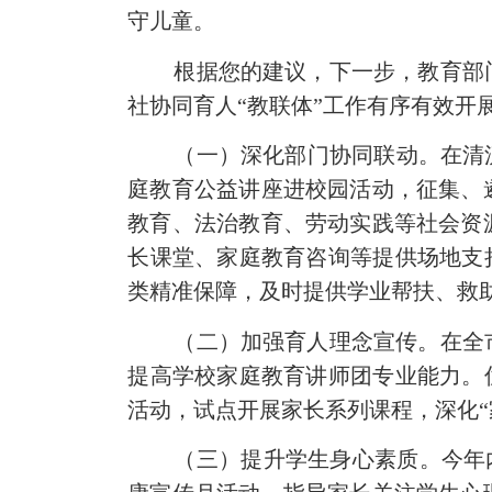
守儿童。
根据
您
的建议，下一步，
教育部
社协同育人
“教联体”
工作有序有效开
（一）深化部门协同联动。
在清
庭教育公益讲座进校园活动，
征集、
教育、法治教育、劳动实践等社会资
长课堂、家庭教育咨询等提供场地支
类精准保障，及时提供学业帮扶、救
（二）加强育人理念宣传。
在全
提
高
学校家庭教育讲师团专业能力。
活动，
试点开展家长系列课程，
深化
（三）
提升学生身心素质
。
今年