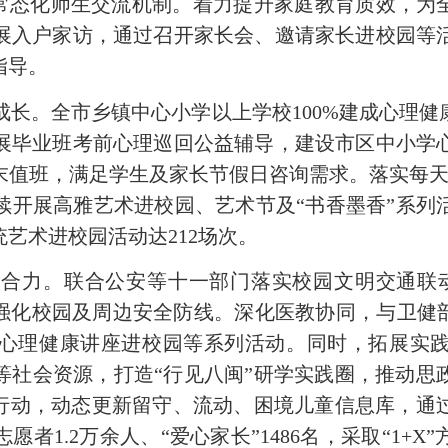
等常态化师生交流机制。着力提升家庭教育质效，为
展入户家访，通过召开家长会、邀请家长进校园等
指导。
成长。
全市
乡镇中心小学以上学校
100%
建成心理健
展毕业班考前心理巡回公益辅导
，
建设市区中小学
末值班，满足学生及家长节假日咨询需求。
落实每
续开展高雅艺术进校园、艺术节及
“
书香墨香
”
系列
统艺术进校园活动达
212
场次。
人合力。
联
合公安等十一部门
落实
校园文明交通联
强化
校园
及周边
安全防线
。深化医教协同，与卫健
心理健康讲座进校园等系列活动。
同时，
拓展实
等社会资源
，打造
“行见八闽”研学实践圈，
推动思
行动，
动态更新留守、流动、困境儿童信息库，通
志愿者
1.2
万余人、“爱心家长”
1486
名，采取“
1+X
”