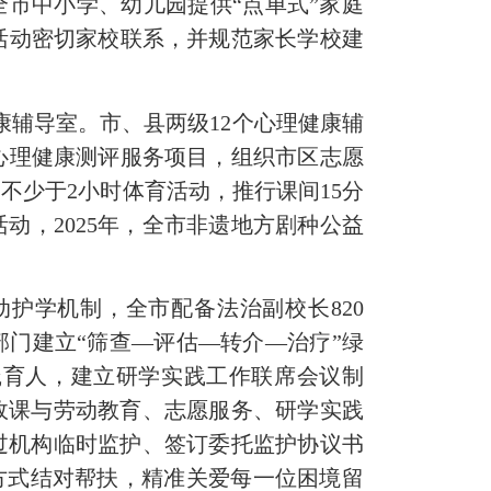
全
市中小学、幼儿园提供
“点单式”家庭
活动密切家校联系
，并
规范家长学校建
康辅导室。市、县两级
12
个心理健康辅
心理健康测评服务项目，组织市区志愿
天不少于
2
小时体育活动，
推行课间
15
分
活动
，
2025
年，全市非遗地方剧种公益
动护学机制，全市配备法治副校长
820
部门建立
“筛查—评估—转介—治疗”绿
践育人，建立研学实践工作联席会议制
政课与劳动教育、志愿服务、研学实践
过机构临时监护、签订委托监护协议书
方式结对帮扶，精准关爱每一位困境留