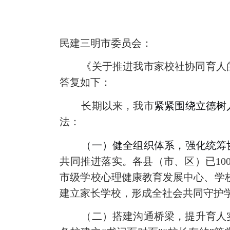
民建三明市委员会
：
《
关于推进我市家校社协同育人
答复如下：
长期以来，我市
紧紧围绕立德树
法：
（一）健全组织体系，
强化统筹
共同推进
落实
。各县（市、区）已
10
市级
学校心理健康教育发展中心
、学
建立家长学
校
，
形成全社会共同守护
（二）搭建沟通桥梁，提升育人