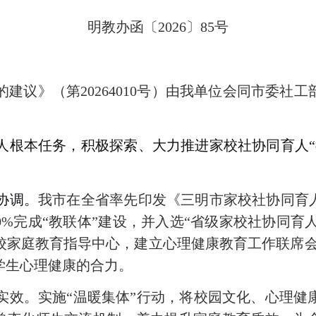
明教办函〔
202
6
〕
85
号
的建议
》
（
第
20264010
号
）
由我单位会同
市
委社工
人根本任务，积极探索、大力推进家校社协同育人
协调。
我市
在全省率先印发《三明市家校社协同育
0%
完成“教联体”建设
，并
入选
“
省级
家校社协同育
校家庭教育指导中心，
建立
心理健康教育工作
联席
学生心理健康的合力。
实效。
实施
“温暖集体”
行动
，将校园文
化、心理健