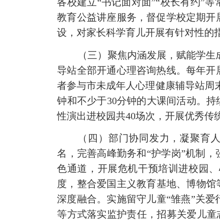
各校建立
“书记面对面”“校长有约”
教育公益讲座服务，督促学校定期开
设，对家长科学育儿开展有针对性的
（三）聚焦内涵发展，赋能学生
导站全部开通心理咨询热线。每年开
者参与市未成年人心理健康辅导站周
钟和不少于
30
分钟的大课间活动。
持
性演出进校园共
40
场次
，
开展优秀传
（四）部门协同发力，
凝聚育
名，完善高峰勤务和“护学岗”机制，
色通道，开展危机干预培训进校园、
度，
整合爱国主义教育基地、博物馆
深度融合。
实施留守儿童
“雏燕”关爱
等方式落实监护责任，招募关爱儿童