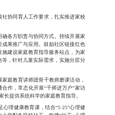
校社协同育人
工作要求，
扎实
推进
家校
，明确各方职责与协同方式。持续开展家
质成果推广与应用。鼓励社区链接红色
设施建设家庭教育指导服务站点，为家
行动等，针对儿童实际需求，实施分层分
展家庭教育讲师团骨干教师磨课活动，
通合作，
常态化开展
“千师进万户”家访
家长提供系统科学的家庭教育指导。
足心理健康教育课，结
合
“
5
·
25
”心理健