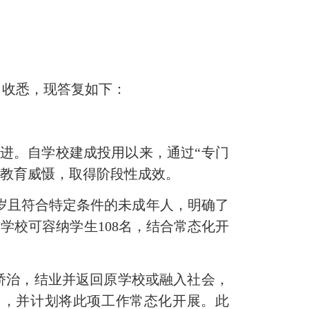
）
收悉
，现答复如下：
进
。
自学校建成投用以来，通过
“专门
与教育威慑
，
取得阶段性成效。
6周岁且符合特定条件的未成年人，明确了
前学校可容纳学生
108名，
结合
常态化开
教育矫治，结业并返回原学校或融入社会，
人），并计划将此项工作常态化开展。此