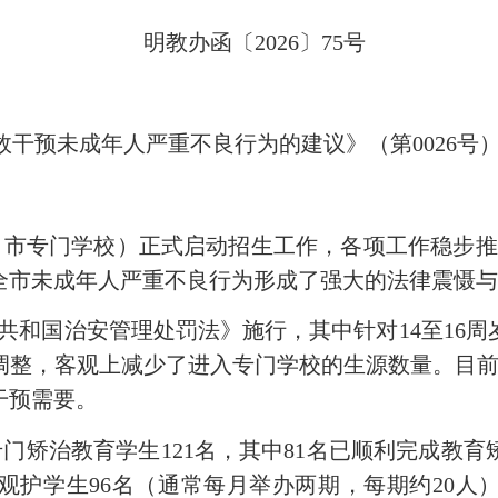
明教办函〔
202
6
〕
75
号
效干预未成年人严重不良行为的建议》
（第
0026号
（市专门学校）
正式启动招生工作
，各项工作稳步推
对全市未成年人严重不良行为形成了强大的法律震慑
共和国
治安管理处罚法》
施行，其中
针对
14至1
调整，客观上减少了进入专门学校的生源数量
。目
干预需要。
收专门矫治教育学生121名，其中81名已顺利完成
观护学生96名（通常每月举办两期，每期约20