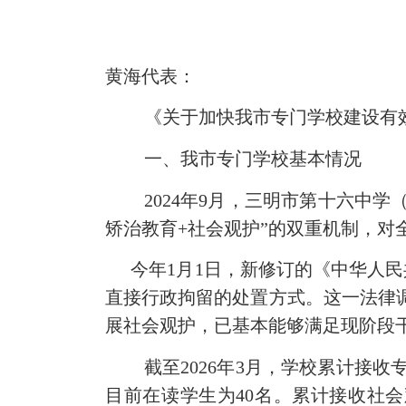
黄海代表：
《关于加快我市专门学校建设有
一、我市
专门
学校
基本情况
2024年9月，
三明市第十六中学
矫治
教育
+社会观护”的双重机制，
今
年
1月1日
，
新修订
的
《
中华人民
直接行政拘留的处置方式。这一法律
展社会观护，已基本能够满足现阶段
截至
2026年3月，学校累计接
目前在读学生为40名。累计接收社会