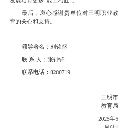
发展培育更多“能工巧匠”。
最后，衷心感谢贵单位对三明职业教
育的关心和支持。
领导署名：刘铭盛
联
系
人：张钟钎
联系电话：
8280719
三明市
教育局
2025
年
6
月
6
日