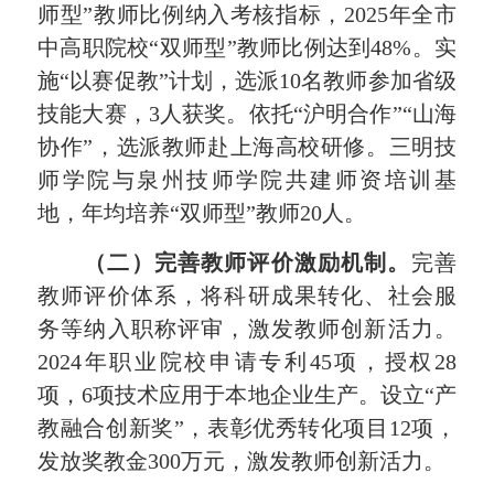
师型”教师比例纳入考核指标，
2025
年全市
中高职院校
“双师型”教师比例达到
48
%。实
施“以赛促教”计划，选派
10
名教师参加省级
技能大赛，
3
人获奖。依托
“沪明合作”“山海
协作”，选派教师赴上海高校研修。三明技
师学院与泉州技师学院共建师资培训基
地，年均培养“双师型”教师
20
人。
（二）完善教师评价激励机制。
完善
教师评价体系，将科研成果转化、社会服
务等纳入职称评审，激发教师创新活力。
2024
年职业院校申请专利
45
项，授权
28
项，
6
项技术应用于本地企业生产。设立
“产
教融合创新奖”，表彰优秀转化项目
12
项，
发放奖教金
300
万元，激发教师创新活力。