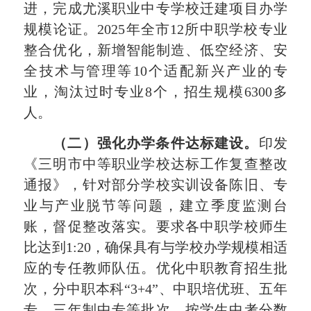
进，完成尤溪职业中专学校迁建项目办学
规模论证。
2025
年全市
12
所中职学校专业
整合优化，新增智能制造、低空经济、安
全技术与管理等
10
个适配新兴产业的专
业，淘汰过时专业
8
个，招生规模
6300
多
人。
（二）强化办学条件达标建设。
印发
《三明市中等职业学校达标工作复查整改
通报》，针对部分学校实训设备陈旧、专
业与产业脱节等问题，建立季度监测台
账，督促整改落实。要求各中职学校师生
比达到
1
:
20
，确保具有与学校办学规模相适
应的专任教师队伍。优化中职教育招生批
次，分中职本科
“
3
+
4
”、中职培优班、五年
专、三年制中专等批次，按学生中考分数