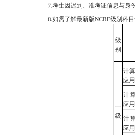
7.
考生因迟到、准考证信息与身
8.
如需了解最新版
NCRE
级别科目
级
别
计算
应
计算
应
一
级
计算
应