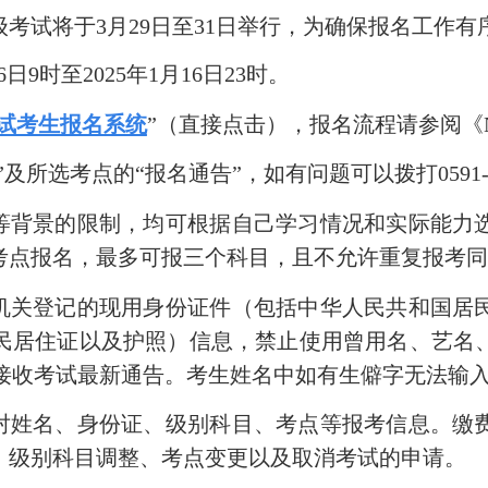
级考试将于
3
月
29
日至
31
日举行，为确保报名工作有
6
日
9
时至
2025
年
1
月
16
日
23
时。
试考生报名系统
”（直接点击）
，报名流程请参阅
《
”及所选考点的“报名通告”，如有问题可以拨打
0591
等背景的限制，均可根据自己学习情况和实际能力
考点报名，最多可报三个科目，且不允许重复报考
机关登记的现用身份证件（包括中华人民共和国居
民居住证以及护照）信息，禁止使用曾用名、艺名
接收考试最新通告。考生姓名中如有生僻字无法输
对姓名、身份证、级别科目、考点等报考信息。缴
、级别科目调整、考点变更以及取消考试的申请。