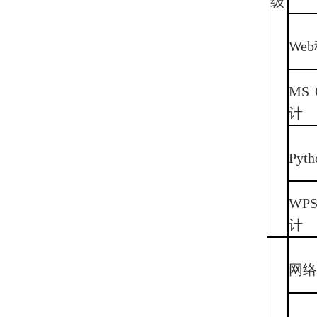
级
We
MS
计
Py
WP
计
网