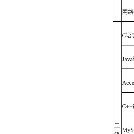
网
C语
Ja
Ac
C+
二
My