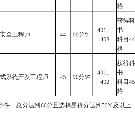
格
获得科
401、
书
息安全工程师
44
90分钟
403
科目4
格
获得科
401、
书
入式系统开发工程师
45
90分钟
402
科目4
格
条件：总分达到
60分且选择题得分达到50%及以上