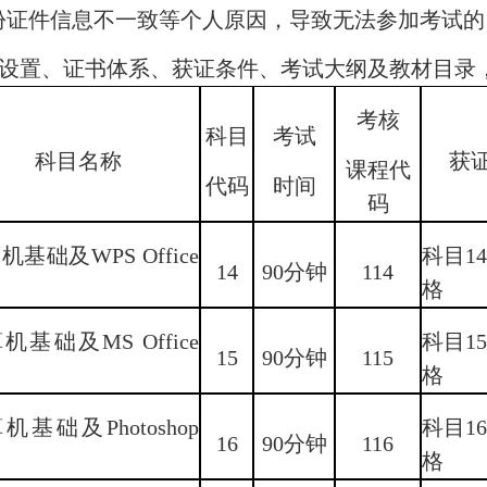
份证件信息不一致等个人原因，导致无法参加考试的
设置、证书体系、获证条件、考试大纲及教材目录
考核
科目
考试
科目名称
获
课程代
代码
时间
码
机基础及WPS Office
科目1
14
90分钟
114
用
格
机基础及MS Office
科目1
15
90分钟
115
用
格
机基础及Photoshop
科目1
16
90分钟
116
用
格