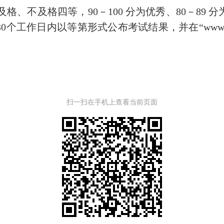
及格、不及格四等，
90
－
100
分为优秀、
80
－
89
分
30
个工作日内
以等第形式公布考试结果
，
并在
“www.
。
扫一扫在手机上查看当前页面