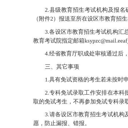
2.
县级教育招生考试机构及
报名
（附件2）
报送至所在
设区市教育招生
3.
各设区市教育招生考试机构汇
教育考试院
指定邮箱ksypzc@mail.eeaf
4
.经省教育厅职成处审核通过后
三、
其它
事项
1.具有免试资格的
考生
若未按时
2.专科免试录取工作安排在本科
取的
免试考生
，不再参加免试专科录
3
.
请各设区市教育招生考试机构
愿，防止漏报、错报。