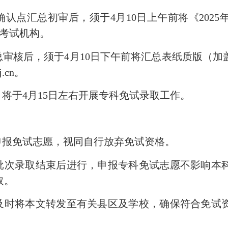
确认点汇总初审后，须
于
4
月
10
日
上午
前将
《202
5
考试机构。
总审核后，须于
4
月
10
日
下午
前将汇总表纸质版（加
j.cn。
，
将于4
月
15
日
左右
开展专科免试录取工作。
申报免试志愿，视同自行放弃免试资格。
批次录取结束后进行，
申报
专科免试志愿不影响本
取。
及时将本文转发至
有关县区及
学校，确保符合免试