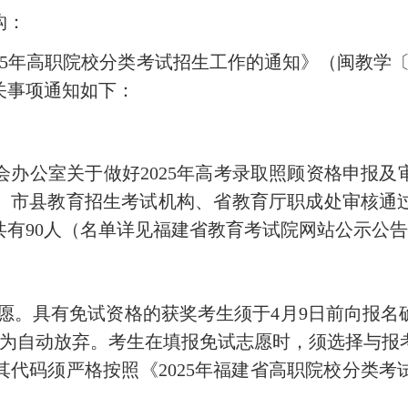
构
：
5
年高职院校分类考试招生工作的通知
》（闽教学〔2
关事项通知如下：
会
办公室关于做好202
5
年高考录取照顾资
格申报及
、市县教育招生考试机构、省教育厅职成处审核通过
共有
90
人（名单详见福建省教育考试院网站公示公
愿
。具有免试资格的
获奖考生
须于
4
月
9
日前向报名确
视为自动放弃。考生在填报免试志愿时，须选择与报
其
代码
须严格按照
《202
5
年福建省高职院校分类考