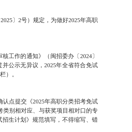
02
5
〕
2
号）规定，为做好202
5
年高职
审核工作的通知》（闽
招委办
〔202
4
〕
并公示无异议，202
5
年全省符合免试
告栏）。
认点提交《202
5
年高职分类招考免试
考类别相对应、与获奖项目相对口的专
试招生计划》
规范填写，不得缩写、错