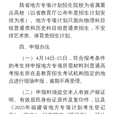
我
省
地方专项计划招生院校为省属重
点高校（
以省教育厅公布年度
招生
计划
安
排
为准）
。地方专项计划只面向物理科目
组普通类和历史科目组普通类招生，不安
排艺术类、体育类招生计划。
四、申报办法
（一）4月
14
日
-
15
日，符合报考条件
的考生持申报地方专项所需材料到普通
高
考报名所在
县教育招生考试机构指定的地
点进行现场申报，逾期不再受理。
（二）申报时须提交本人有效户籍证
明、
有效
居民身份证原件及复印件，以及
《202
5
年福建省地方专项计划考生登记