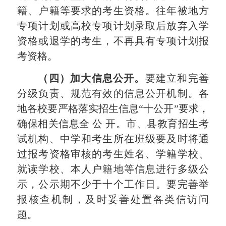
籍、户籍等要求的考生资格。
往年被地方
专项计划或高校专项计划录取后放弃入学
资格或退学的考生，不再具有专项计划报
考资格。
（四）加大信息公开。
要建立和完善
分级负责、规范有效的信息公开机制。各
地各校要严格落实招
生信息“十公开”要求，
确保相关信息全 公 开。
市、
县
教育招生
考
试机构
、
中学
和考生所在班级
要
及时将通
过
报考
资格审核的考生姓名、学籍学校、
就读学校、本人户籍地等信息
进行多级
公
示
，公示期不少于十个工作日
。
要完善举
报核查机制，及时妥善处
置各类信访问
题。