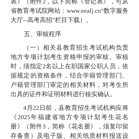
表
》（附件2，以下简称《登记表》，可从
省教育考试院网站：
www.eeafj.cn
“数字服务
大厅
--
高考高招”栏目下载
）
。
五、审核程序
（一）
相关
县教育招生考试机构负责
地方专项计划考生资格申报的审核。审核
时，须指定
2
名以上在职国家公职人员，依
据规定的资格条件，结合
学籍管理部门、
户籍管理部门审定的相关材料，
对考生所
出具的证件和证明材料进行核实确认。
4月
22
日前
，
县教育招生考试机构
应将
《202
5
年福建省地方专项计划考生花名
册》
（
附件3
，简称《花名册》
，须复印留
存备查
）
及
电子版
、
相关
纸质材料
报送设