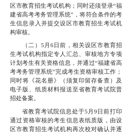
区市教育招生考试机构
；
同时还须登录“福
建省高考考务管理系统”，将符合条件的考
生信息录入并提交设区市教育招生考试机
构审核。
（二）5月
6
日前
，
相关设区市教育招
生考试机构指定专人汇总、审核地方
专项
计划考生有关资格信息
，
并
通过“福建省高
考考务管理系统”完成考生资格审核工作
；
同时
将《花名册》
（
须复印留存备查
）
及
电子版
、
纸质材料
报送至
省教育考试院普
招处备案
。
省教育考试院信息处于5月
9
日前打印
通过
资格审核的考生信息表纸质版，由设
区市教育招生考试机构再次校对确认并逐